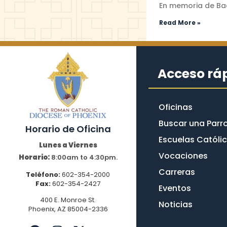
En memoria de​ Ba
Read More »
Acceso rá
Oficinas
Buscar una Parr
Horario de Oficina​
Escuelas Católi
Lunes a Viernes
Vocaciones
Horario:
8:00am to 4:30pm.
Carreras
Teléfono:
602-354-2000
Fax:
602-354-2427
Eventos
400 E. Monroe St.
Noticias
Phoenix, AZ 85004-2336