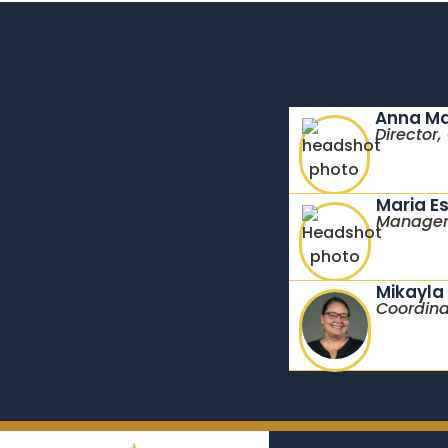
Anna Mar
Director
Maria E
Manager,
Mikayla
Coordina