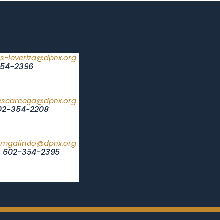
s-leveriza@dphx.org
54-2396
scarcega@dphx.org
02-354-2208
mgalindo@dphx.org
602-354-2395