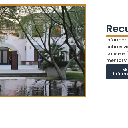
Rec
Informac
sobreviv
consejerí
mental y 
M
infor