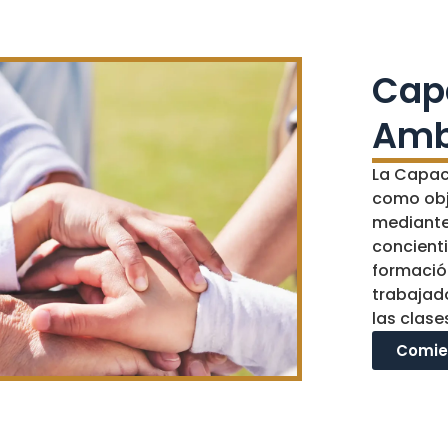
Cap
Amb
La Capac
como obje
mediante
concienti
formació
trabajado
las clase
Comie