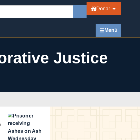
Donar
Menú
orative Justice
n