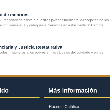
to de menores
l Penitenciaria asiste a nuestros jóvenes mediante la recepción de los
ación, consejería y catequesis. Servimos en estos centros: Centros
nciaria y Justicia Restaurativa
pulos misioneros a los pobres en las cárceles del condado y en las
ido
Más información
Hacerse Católico