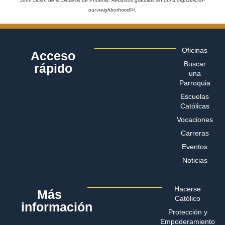
John Dolan de la Diócesis de Phoenix. Recursos gratuitos en dphx.org/christ-in-
our-neighborhood￼.
Oficinas
Acceso
Buscar
rápido
una
Parroquia
Escuelas
Católicas
Vocaciones
Carreras
Eventos
Noticias
Hacerse
Más
Católico
información
Protección y
Empoderamiento