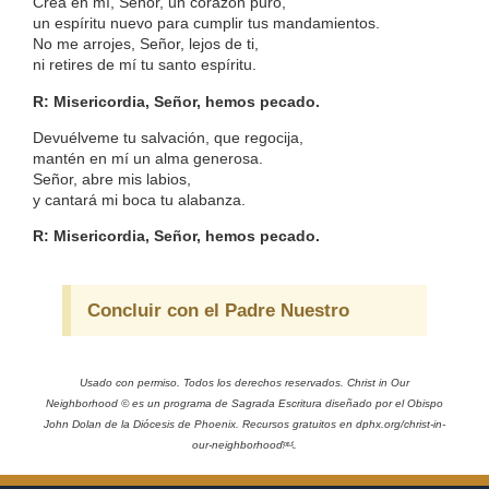
Crea en mí, Señor, un corazón puro,
un espíritu nuevo para cumplir tus mandamientos.
No me arrojes, Señor, lejos de ti,
ni retires de mí tu santo espíritu.
R: Misericordia, Señor, hemos pecado.
Devuélveme tu salvación, que regocija,
mantén en mí un alma generosa.
Señor, abre mis labios,
y cantará mi boca tu alabanza.
R: Misericordia, Señor, hemos pecado.
Concluir con el Padre Nuestro
Usado con permiso. Todos los derechos reservados. Christ in Our
Neighborhood © es un programa de Sagrada Escritura diseñado por el Obispo
John Dolan de la Diócesis de Phoenix. Recursos gratuitos en dphx.org/christ-in-
our-neighborhood￼.