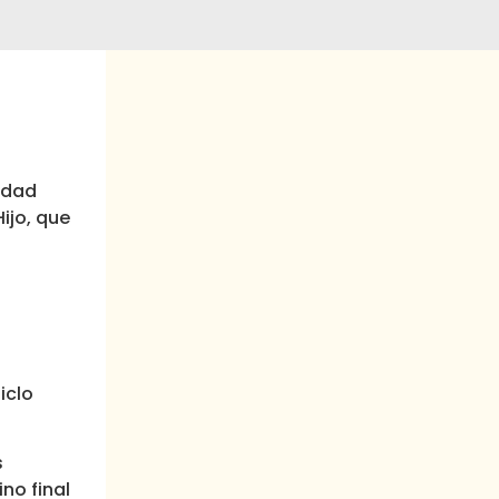
cidad
ijo, que
iclo
s
no final