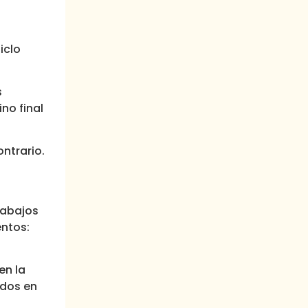
iclo
s
no final
ntrario.
rabajos
entos:
en la
ados en