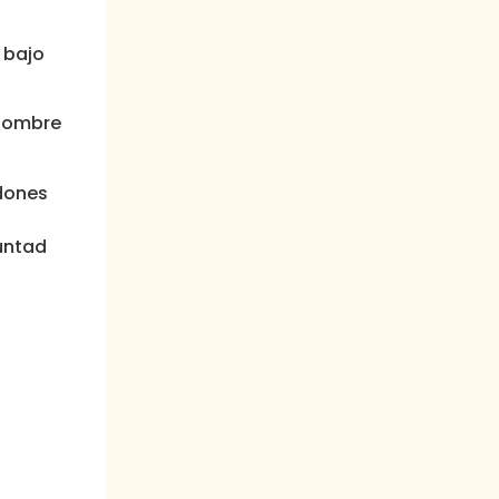
 bajo
 hombre
 dones
untad