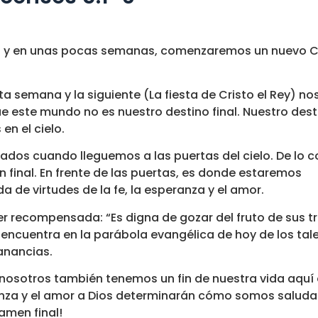
esia y en unas pocas semanas, comenzaremos un nuevo C
a semana y la siguiente (La fiesta de Cristo el Rey) no
e este mundo no es nuestro destino final. Nuestro desti
en el cielo.
os cuando lleguemos a las puertas del cielo. De lo co
final. En frente de las puertas, es donde estaremos
da de virtudes de la fe, la esperanza y el amor.
ser recompensada: “Es digna de gozar del fruto de sus t
encuentra en la parábola evangélica de hoy de los tal
ganancias.
e nosotros también tenemos un fin de nuestra vida aquí 
peranza y el amor a Dios determinarán cómo somos salud
xamen final!