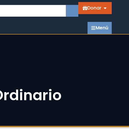
Donar
Menú
rdinario