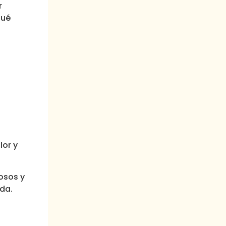
r
qué
lor y
osos y
da.