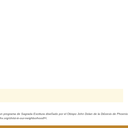
un programa de Sagrada Escritura diseñado por el Obispo John Dolan de la Diócesis de Phoenix
phx.org/christ-in-our-neighborhood￼.