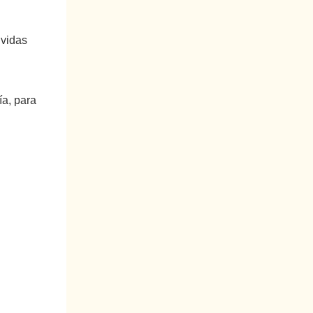
 vidas
ía, para