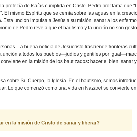
la profecía de Isaías cumplida en Cristo. Pedro proclama que “
”. El mismo Espíritu que se cernía sobre las aguas en la creaci
 Esta unción impulsa a Jesús a su misión: sanar a los enfermos
imonio de Pedro revela que el bautismo y la unción no son gest
onas. La buena noticia de Jesucristo trasciende fronteras cult
sta unción a todos los pueblos—judíos y gentiles por igual—mar
convierte en la misión de los bautizados: hacer el bien, sanar y 
osa sobre Su Cuerpo, la Iglesia. En el bautismo, somos introduc
tuar. Lo que comenzó como una vida en Nazaret se convierte en
r en la misión de Cristo de sanar y liberar?