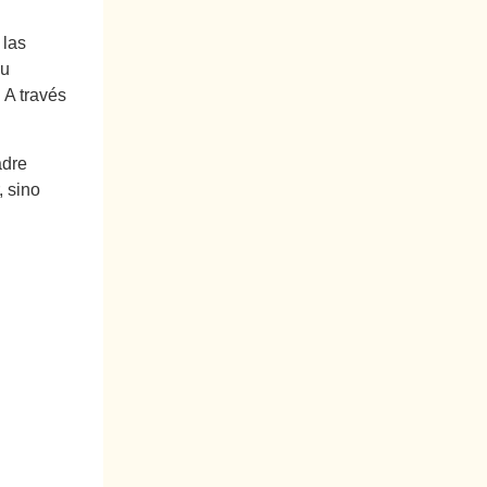
 las
Su
 A través
adre
, sino