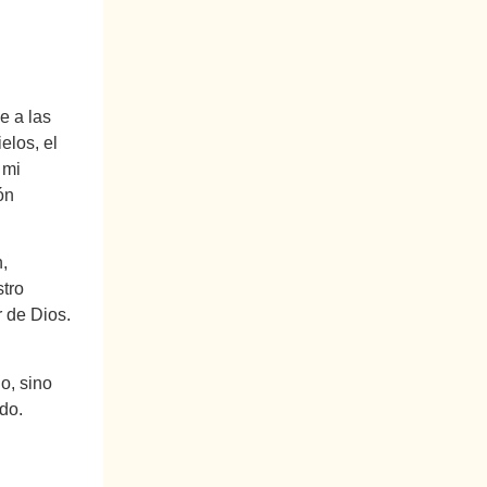
e a las
elos, el
 mi
ón
,
tro
 de Dios.
o, sino
do.