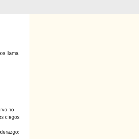
nos llama
ervo no
los ciegos
iderazgo: