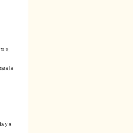
tale
para la
ia y a