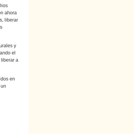
Dios
ón ahora
, liberar
os
urales y
cando el
liberar a
idos en
 un