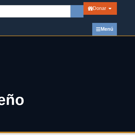
Donar
Menú
ueño