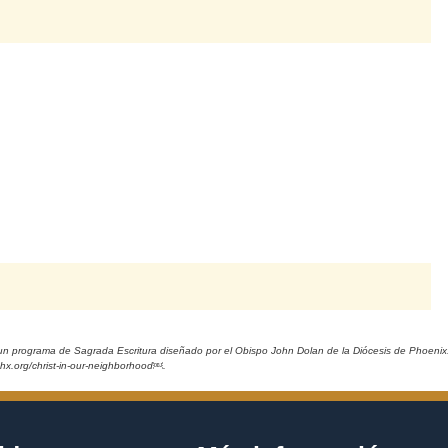
un programa de Sagrada Escritura diseñado por el Obispo John Dolan de la Diócesis de Phoenix
phx.org/christ-in-our-neighborhood￼.