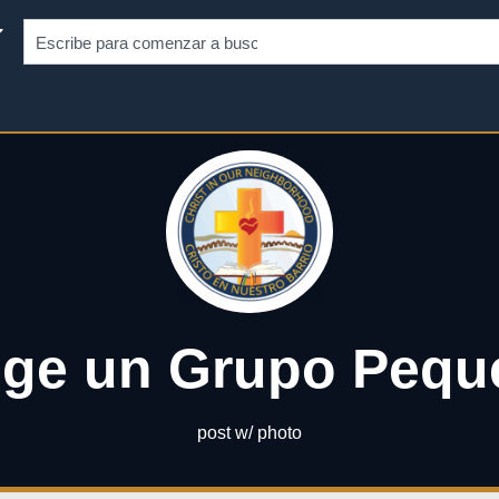
ige un Grupo Peq
post w/ photo