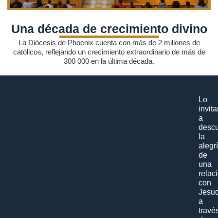
Una década de crecimiento divino
La Diócesis de Phoenix cuenta con más de 2 millones de
católicos, reflejando un crecimiento extraordinario de más de
300 000 en la última década.
Lo
invit
a
descu
la
alegr
de
una
relac
con
Jesuc
a
travé