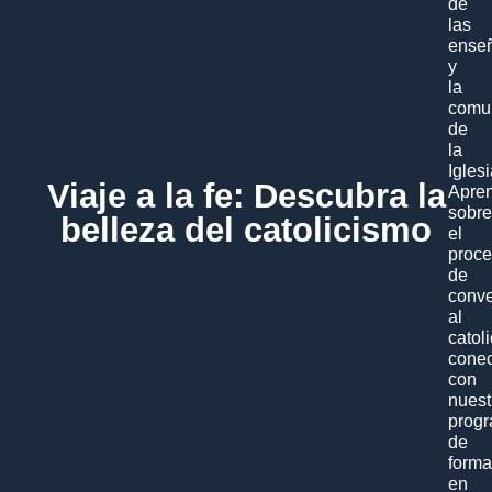
de
las
ense
y
la
comu
de
la
Iglesi
Viaje a la fe: Descubra la
Apre
sobre
belleza del catolicismo
el
proc
de
conve
al
catol
conec
con
nuest
prog
de
forma
en