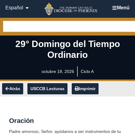
Español
Menú
29° Domingo del Tiempo
Ordinario
octubre 18, 2026
Ciclo A
Atrás
USCCB Lecturas
Imprimir
Oración
Padre amoroso, Señor, ayúdanos a ser instrumentos de tu