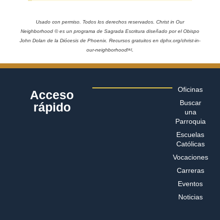
Usado con permiso. Todos los derechos reservados. Christ in Our
Neighborhood © es un programa de Sagrada Escritura diseñado por el Obispo
John Dolan de la Diócesis de Phoenix. Recursos gratuitos en dphx.org/christ-in-
our-neighborhood￼.
Oficinas
Acceso
Buscar
rápido
una
Parroquia
Escuelas
Católicas
Vocaciones
Carreras
Eventos
Noticias